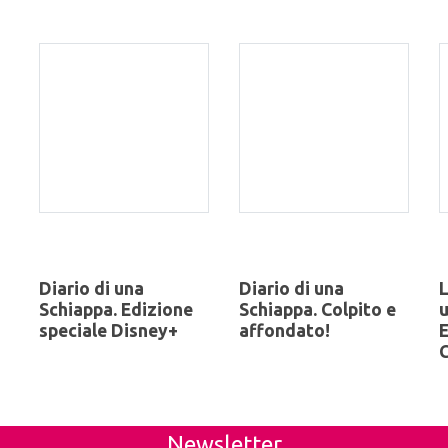
Diario di una
Diario di una
L
Schiappa. Edizione
Schiappa. Colpito e
u
speciale Disney+
affondato!
E
C
Newsletter