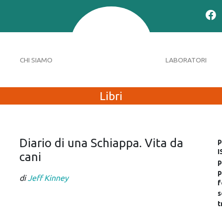
CHI SIAMO
LABORATORI
Libri
Diario di una Schiappa. Vita da
p
I
cani
p
p
di
Jeff Kinney
f
s
t