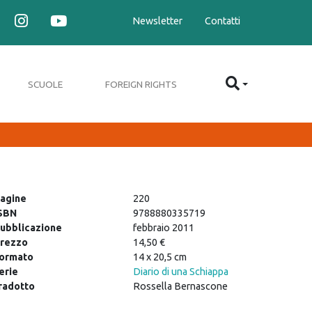
Newsletter
Contatti
SCUOLE
FOREIGN RIGHTS
agine
220
SBN
9788880335719
ubblicazione
febbraio 2011
rezzo
14,50 €
ormato
14 x 20,5 cm
erie
Diario di una Schiappa
radotto
Rossella Bernascone