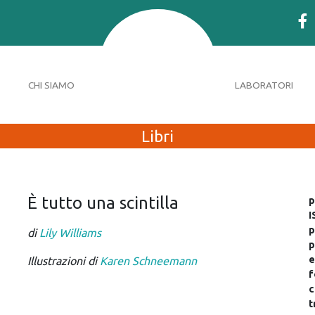
CHI SIAMO
LABORATORI
Libri
È tutto una scintilla
p
I
p
di
Lily Williams
p
e
Illustrazioni di
Karen Schneemann
f
c
t