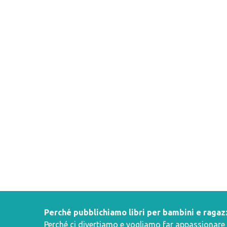
Perché pubblichiamo libri per bambini e ragaz
Perché ci divertiamo e vogliamo far appassionare i 