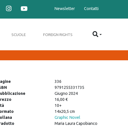
Newsletter
Contatti
SCUOLE
FOREIGN RIGHTS
agine
336
SBN
9791255331735
ubblicazione
Giugno 2024
rezzo
16,00 €
tà
10+
ormato
14x20,5 cm
ollana
Graphic Novel
radotto
Maria Laura Capobianco