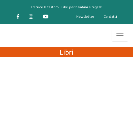
contenuto
Editrice Il Castoro | Libri per bambini e ragazzi
Newsletter
Contatti
Libri