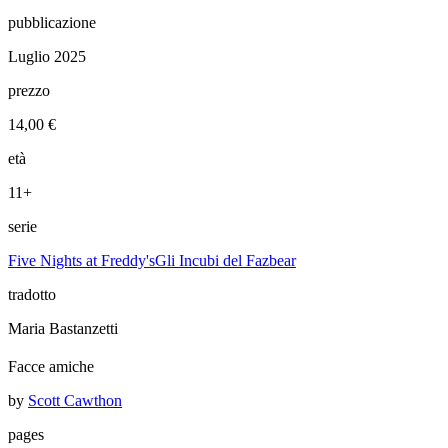
pubblicazione
Luglio 2025
prezzo
14,00 €
età
11+
serie
Five Nights at Freddy's
Gli Incubi del Fazbear
tradotto
Maria Bastanzetti
Facce amiche
by
Scott Cawthon
pages