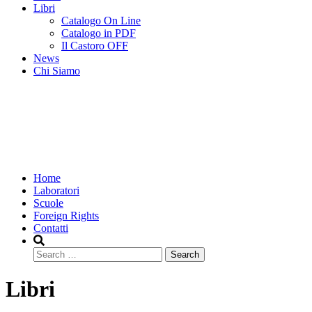
Libri
Catalogo On Line
Catalogo in PDF
Il Castoro OFF
News
Chi Siamo
Home
Laboratori
Scuole
Foreign Rights
Contatti
Search
Libri