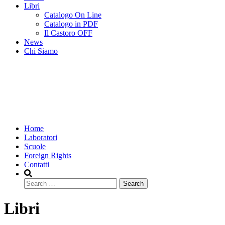
Libri
Catalogo On Line
Catalogo in PDF
Il Castoro OFF
News
Chi Siamo
Home
Laboratori
Scuole
Foreign Rights
Contatti
Search
Libri