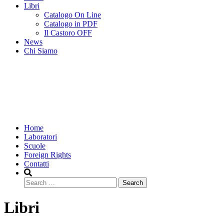
Libri
Catalogo On Line
Catalogo in PDF
Il Castoro OFF
News
Chi Siamo
Home
Laboratori
Scuole
Foreign Rights
Contatti
Search
Libri