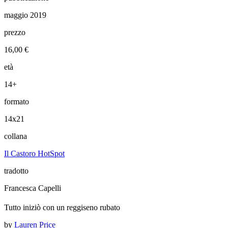
maggio 2019
prezzo
16,00 €
età
14+
formato
14x21
collana
Il Castoro HotSpot
tradotto
Francesca Capelli
Tutto iniziò con un reggiseno rubato
by
Lauren Price