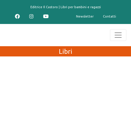
contenuto
Editrice Il Castoro | Libri per bambini e ragazzi
Newsletter
Contatti
Libri