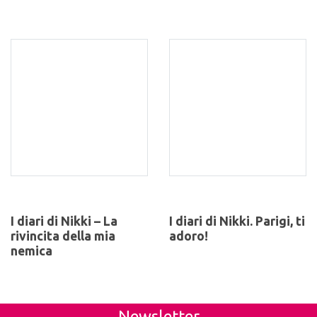
I diari di Nikki – La
I diari di Nikki. Parigi, ti
rivincita della mia
adoro!
nemica
Newsletter