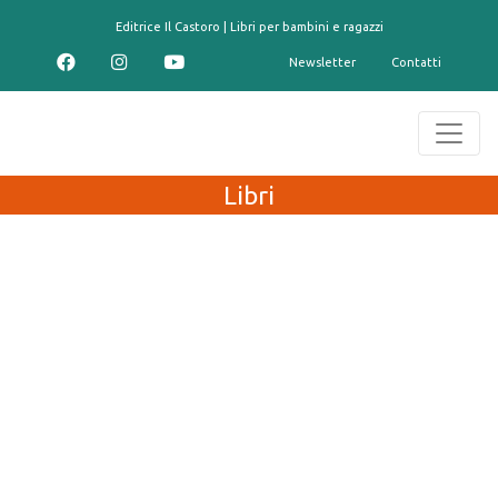
contenuto
Editrice Il Castoro | Libri per bambini e ragazzi
Newsletter
Contatti
Libri