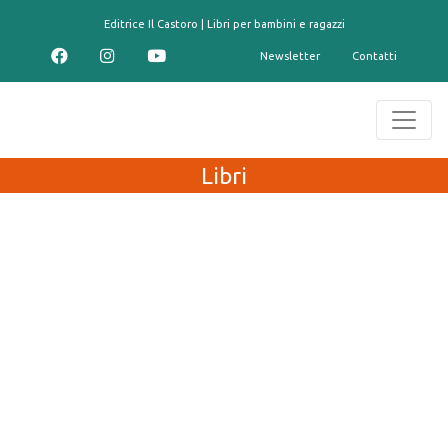
contenuto
Editrice Il Castoro | Libri per bambini e ragazzi
Newsletter
Contatti
Libri