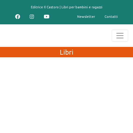
contenuto
Editrice Il Castoro | Libri per bambini e ragazzi
Newsletter
Contatti
Libri