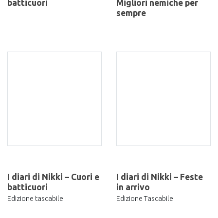
batticuori
Migliori nemiche per
sempre
I diari di Nikki – Cuori e
I diari di Nikki – Feste
batticuori
in arrivo
Edizione tascabile
Edizione Tascabile