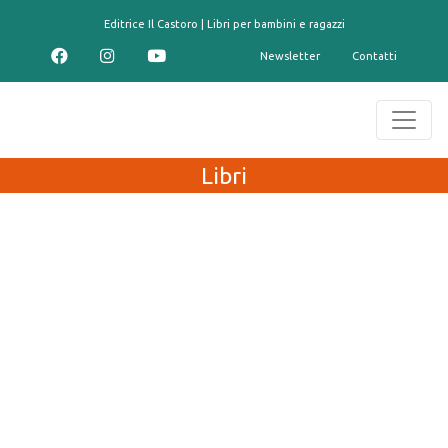
contenuto
Editrice Il Castoro | Libri per bambini e ragazzi
Newsletter
Contatti
Libri