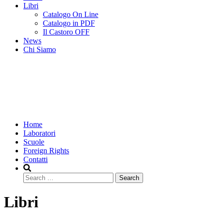
Libri
Catalogo On Line
Catalogo in PDF
Il Castoro OFF
News
Chi Siamo
Home
Laboratori
Scuole
Foreign Rights
Contatti
Search
Libri