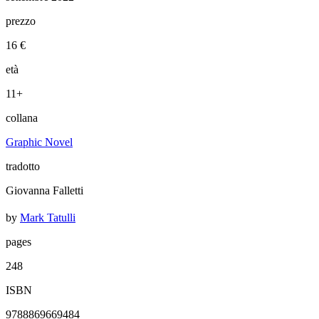
prezzo
16 €
età
11+
collana
Graphic Novel
tradotto
Giovanna Falletti
by
Mark Tatulli
pages
248
ISBN
9788869669484