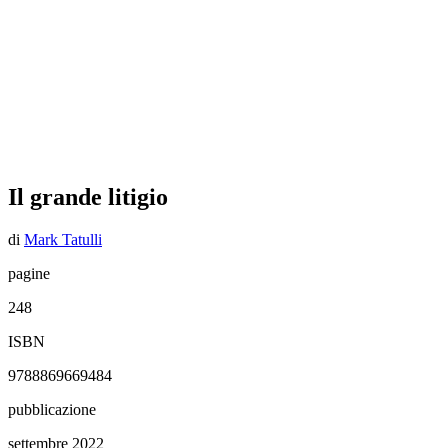
Il grande litigio
di
Mark Tatulli
pagine
248
ISBN
9788869669484
pubblicazione
settembre 2022