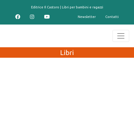
contenuto
Editrice Il Castoro | Libri per bambini e ragazzi
Newsletter
Contatti
Libri