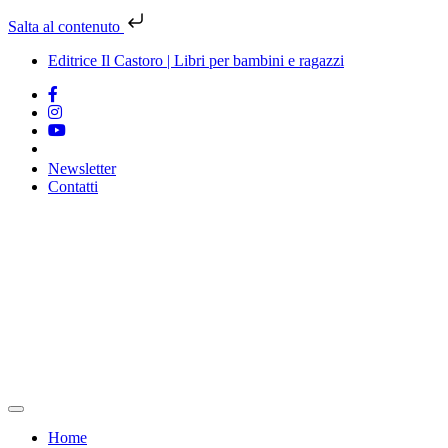
Salta al contenuto
Editrice Il Castoro | Libri per bambini e ragazzi
Newsletter
Contatti
Vai
al
contenuto
Home