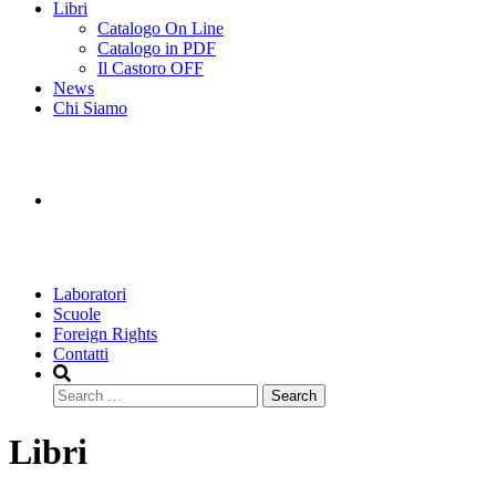
Libri
Catalogo On Line
Catalogo in PDF
Il Castoro OFF
News
Chi Siamo
Laboratori
Scuole
Foreign Rights
Contatti
Search
Libri