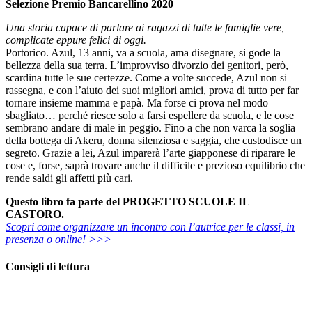
Selezione Premio Bancarellino 2020
Una storia capace di parlare ai ragazzi di tutte le famiglie vere,
complicate eppure felici di oggi.
Portorico. Azul, 13 anni, va a scuola, ama disegnare, si gode la
bellezza della sua terra. L’improvviso divorzio dei genitori, però,
scardina tutte le sue certezze. Come a volte succede, Azul non si
rassegna, e con l’aiuto dei suoi migliori amici, prova di tutto per far
tornare insieme mamma e papà. Ma forse ci prova nel modo
sbagliato… perché riesce solo a farsi espellere da scuola, e le cose
sembrano andare di male in peggio. Fino a che non varca la soglia
della bottega di Akeru, donna silenziosa e saggia, che custodisce un
segreto. Grazie a lei, Azul imparerà l’arte giapponese di riparare le
cose e, forse, saprà trovare anche il difficile e prezioso equilibrio che
rende saldi gli affetti più cari.
Questo libro fa parte del PROGETTO SCUOLE IL
CASTORO.
Scopri come organizzare un incontro con l’autrice per le classi, in
presenza o online! >>>
Consigli di lettura