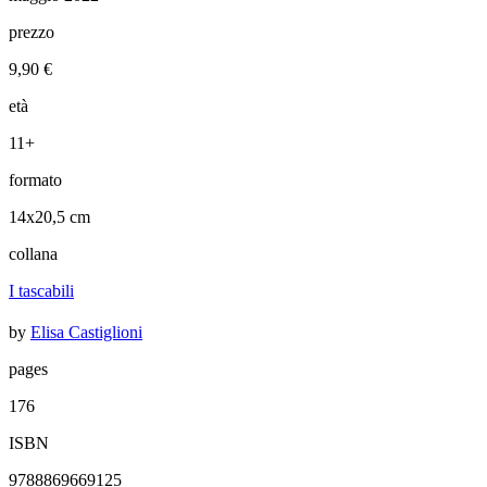
prezzo
9,90 €
età
11+
formato
14x20,5 cm
collana
I tascabili
by
Elisa Castiglioni
pages
176
ISBN
9788869669125