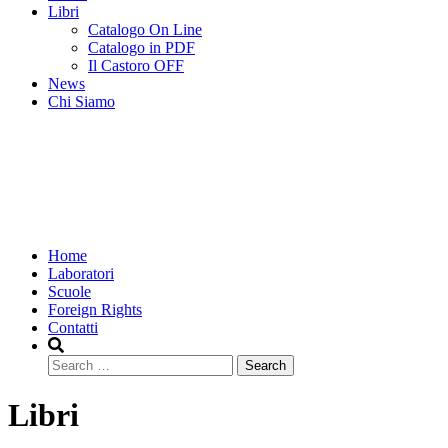
Libri
Catalogo On Line
Catalogo in PDF
Il Castoro OFF
News
Chi Siamo
Home
Laboratori
Scuole
Foreign Rights
Contatti
Search
Libri