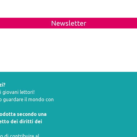
Newsletter
zi?
giovani lettori!
ano guardare il mondo con
prodotta secondo una
tto dei diritti dei
o di contribuire al