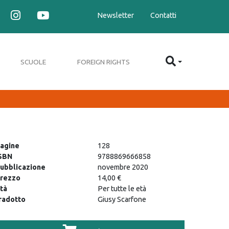
Newsletter
Contatti
SCUOLE
FOREIGN RIGHTS
agine
128
SBN
9788869666858
ubblicazione
novembre 2020
rezzo
14,00 €
tà
Per tutte le età
radotto
Giusy Scarfone