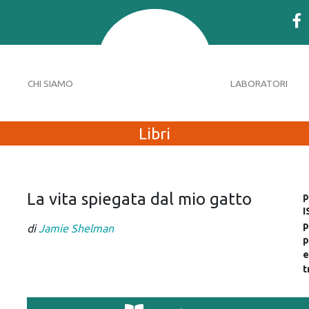
CHI SIAMO
LABORATORI
Libri
La vita spiegata dal mio gatto
p
I
p
di
Jamie Shelman
p
e
t