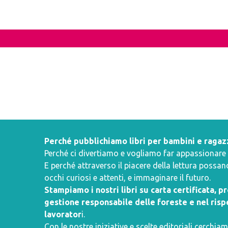
Perché pubblichiamo libri per bambini e ragaz
Perché ci divertiamo e vogliamo far appassionare i 
E perché attraverso il piacere della lettura poss
occhi curiosi e attenti, e immaginare il futuro.
Stampiamo i nostri libri su carta certificata, 
gestione responsabile delle foreste e nel rispe
lavorator
i.
Con le nostre iniziative e scelte editoriali cerchiam