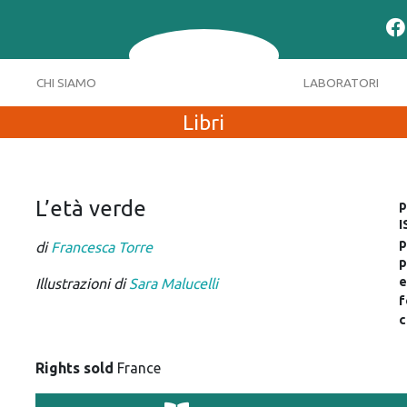
CHI SIAMO
LABORATORI
Libri
L’età verde
p
I
p
di
Francesca Torre
p
e
Illustrazioni di
Sara Malucelli
f
c
Rights sold
France