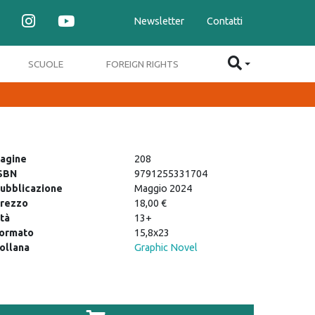
Newsletter
Contatti
SCUOLE
FOREIGN RIGHTS
agine
208
SBN
9791255331704
ubblicazione
Maggio 2024
rezzo
18,00 €
tà
13+
ormato
15,8x23
ollana
Graphic Novel