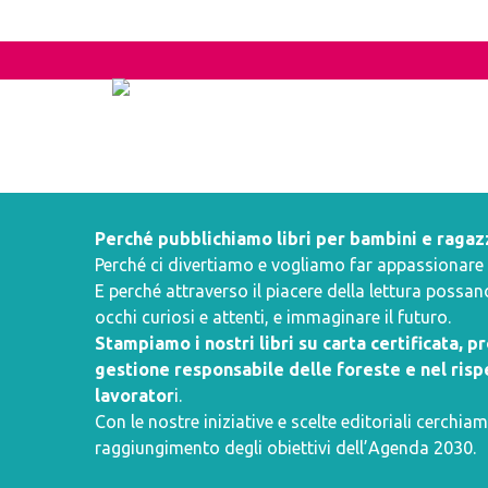
Perché pubblichiamo libri per bambini e ragaz
Perché ci divertiamo e vogliamo far appassionare i 
E perché attraverso il piacere della lettura poss
occhi curiosi e attenti, e immaginare il futuro.
Stampiamo i nostri libri su carta certificata, 
gestione responsabile delle foreste e nel rispe
lavorator
i.
Con le nostre iniziative e scelte editoriali cerchiam
raggiungimento degli obiettivi dell’
Agenda 2030
.