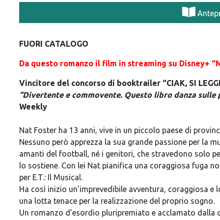
Antep
FUORI CATALOGO
Da questo romanzo il film in streamin
g su Disney+ “
Vincitore del concorso di booktrailer “CIAK, SI LEGGE
“Divertente e commovente. Questo libro danza sulle p
Weekly
Nat Foster ha 13 anni, vive in un piccolo paese di provinc
Nessuno però apprezza la sua grande passione per la mus
amanti del football, né i genitori, che stravedono solo per
lo sostiene. Con lei Nat pianifica una coraggiosa fuga n
per E.T.: Il Musical.
Ha così inizio un’imprevedibile avventura, coraggiosa e
una lotta tenace per la realizzazione del proprio sogno.
Un romanzo d’esordio pluripremiato e acclamato dalla crit