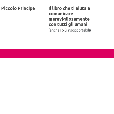
l Piccolo Principe
Il libro che ti aiuta a
comunicare
meravigliosamente
con tutti gli umani
(anche i più insopportabili)