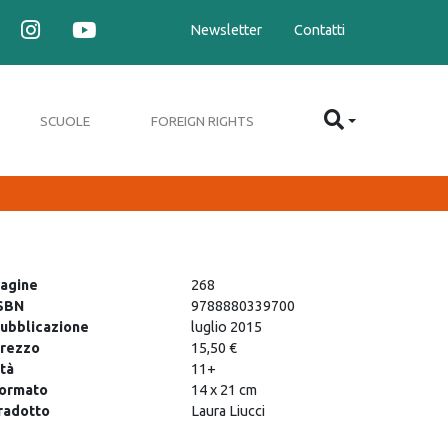
Newsletter
Contatti
SCUOLE
FOREIGN RIGHTS
agine
268
SBN
9788880339700
ubblicazione
luglio 2015
rezzo
15,50 €
tà
11+
ormato
14 x 21 cm
radotto
Laura Liucci