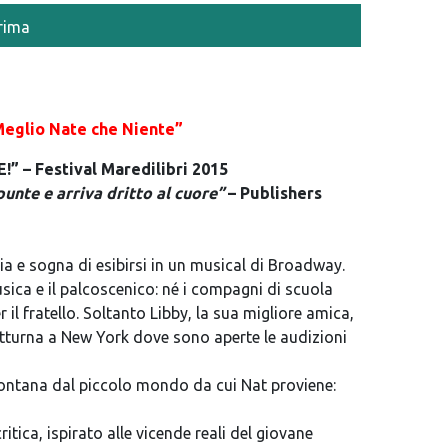
rima
Meglio Nate che Niente”
!” – Festival Maredilibri 2015
unte e arriva dritto al cuore”
– Publishers
ia e sogna di esibirsi in un musical di Broadway.
ica e il palcoscenico: né i compagni di scuola
 il fratello. Soltanto Libby, la sua migliore amica,
otturna a New York dove sono aperte le audizioni
 lontana dal piccolo mondo da cui Nat proviene:
ica, ispirato alle vicende reali del giovane