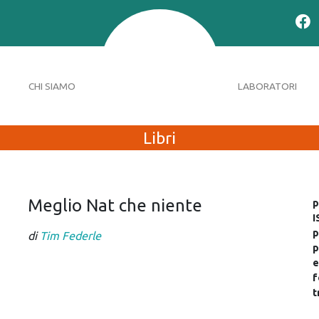
CHI SIAMO
LABORATORI
Libri
Meglio Nat che niente
p
I
p
di
Tim Federle
p
e
f
t