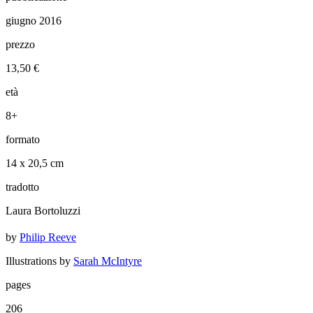
giugno 2016
prezzo
13,50 €
età
8+
formato
14 x 20,5 cm
tradotto
Laura Bortoluzzi
by
Philip Reeve
Illustrations by
Sarah McIntyre
pages
206