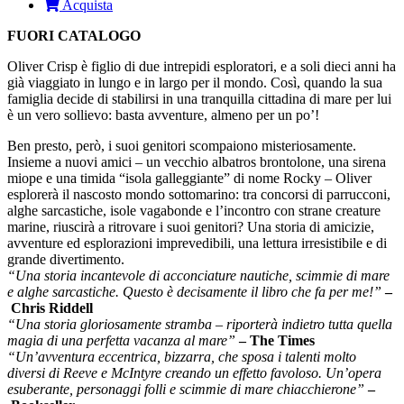
Acquista
FUORI CATALOGO
Oliver Crisp è figlio di due intrepidi esploratori, e a soli dieci anni ha
già viaggiato in lungo e in largo per il mondo. Così, quando la sua
famiglia decide di stabilirsi in una tranquilla cittadina di mare per lui
è un vero sollievo: basta avventure, almeno per un po’!
Ben presto, però, i suoi genitori scompaiono misteriosamente.
Insieme a nuovi amici – un vecchio albatros brontolone, una sirena
miope e una timida “isola galleggiante” di nome Rocky – Oliver
esplorerà il nascosto mondo sottomarino: tra concorsi di parrucconi,
alghe sarcastiche, isole vagabonde e l’incontro con strane creature
marine, riuscirà a ritrovare i suoi genitori? Una storia di amicizie,
avventure ed esplorazioni imprevedibili, una lettura irresistibile e di
grande divertimento.
“Una storia incantevole di acconciature nautiche, scimmie di mare
e alghe sarcastiche. Questo è decisamente il libro che fa per me!”
–
Chris Riddell
“Una storia gloriosamente stramba – riporterà indietro tutta quella
magia di una perfetta vacanza al mare”
– The Times
“Un’avventura eccentrica, bizzarra, che sposa i talenti molto
diversi di Reeve e McIntyre creando un effetto favoloso. Un’opera
esuberante, personaggi folli e scimmie di mare chiacchierone”
–