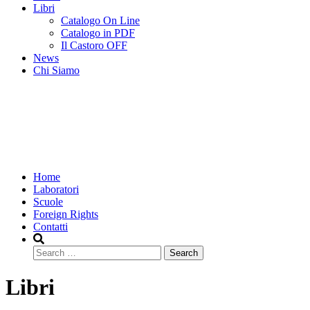
Libri
Catalogo On Line
Catalogo in PDF
Il Castoro OFF
News
Chi Siamo
Home
Laboratori
Scuole
Foreign Rights
Contatti
Search
Libri