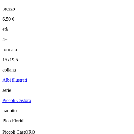
prezzo
6,50 €
età
4+
formato
15x19,5
collana
Albi illustrati
serie
Piccoli Castoro
tradotto
Pico Floridi
Piccoli CastORO