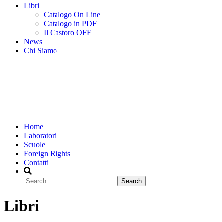
Libri
Catalogo On Line
Catalogo in PDF
Il Castoro OFF
News
Chi Siamo
Home
Laboratori
Scuole
Foreign Rights
Contatti
Search
Libri