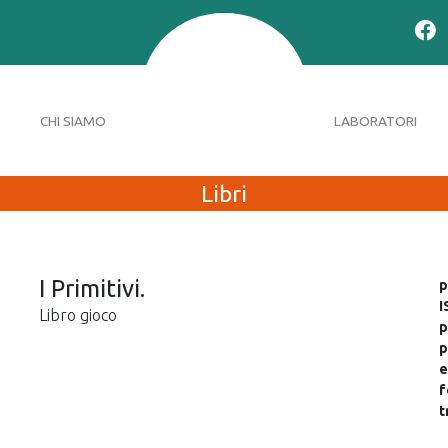
CHI SIAMO
LABORATORI
Libri
I Primitivi.
p
I
Libro gioco
p
p
e
f
t