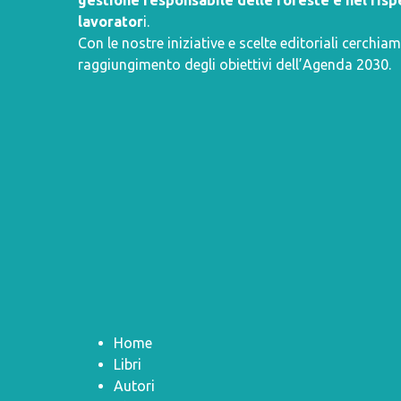
gestione responsabile delle foreste e nel rispe
lavorator
i.
Con le nostre iniziative e scelte editoriali cerchiam
raggiungimento degli obiettivi dell’
Agenda 2030
.
Home
Libri
Autori