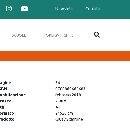
Newsletter
Contatti
SCUOLE
FOREIGN RIGHTS
agine
36
SBN
9788869662683
ubblicazione
febbraio 2018
rezzo
7,90 €
tà
4+
ormato
21x26 cm
radotto
Giusy Scarfone