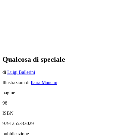
Qualcosa di speciale
di
Luigi Ballerini
Illustrazioni di
Ilaria Mancini
pagine
96
ISBN
9791255333029
pubblicazione