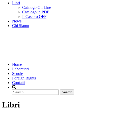
Libri
Catalogo On Line
Catalogo in PDF
Il Castoro OFF
News
Chi Siamo
Home
Laboratori
Scuole
Foreign Rights
Contatti
Search
Libri