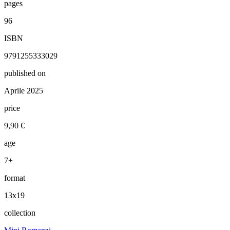
pages
96
ISBN
9791255333029
published on
Aprile 2025
price
9,90 €
age
7+
format
13x19
collection