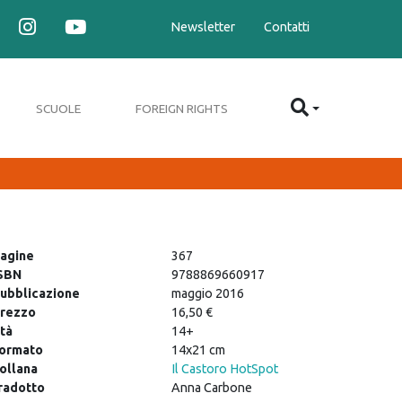
Newsletter
Contatti
SCUOLE
FOREIGN RIGHTS
agine
367
SBN
9788869660917
ubblicazione
maggio 2016
rezzo
16,50 €
tà
14+
ormato
14x21 cm
ollana
Il Castoro HotSpot
radotto
Anna Carbone