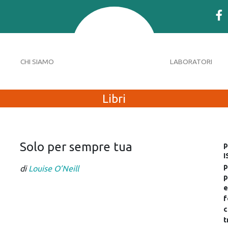
CHI SIAMO
LABORATORI
Libri
Solo per sempre tua
p
I
p
di
Louise O’Neill
p
e
f
c
t