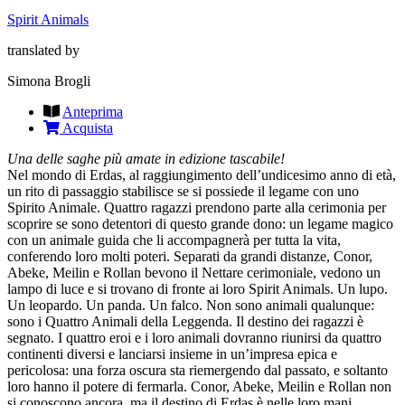
Spirit Animals
translated by
Simona Brogli
Anteprima
Acquista
Una delle saghe più amate in edizione tascabile!
Nel mondo di Erdas, al raggiungimento dell’undicesimo anno di età,
un rito di passaggio stabilisce se si possiede il legame con uno
Spirito Animale. Quattro ragazzi prendono parte alla cerimonia per
scoprire se sono detentori di questo grande dono: un legame magico
con un animale guida che li accompagnerà per tutta la vita,
conferendo loro molti poteri. Separati da grandi distanze, Conor,
Abeke, Meilin e Rollan bevono il Nettare cerimoniale, vedono un
lampo di luce e si trovano di fronte ai loro Spirit Animals. Un lupo.
Un leopardo. Un panda. Un falco. Non sono animali qualunque:
sono i Quattro Animali della Leggenda. Il destino dei ragazzi è
segnato. I quattro eroi e i loro animali dovranno riunirsi da quattro
continenti diversi e lanciarsi insieme in un’impresa epica e
pericolosa: una forza oscura sta riemergendo dal passato, e soltanto
loro hanno il potere di fermarla. Conor, Abeke, Meilin e Rollan non
si conoscono ancora, ma il destino di Erdas è nelle loro mani.