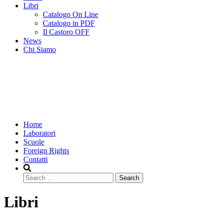
Libri
Catalogo On Line
Catalogo in PDF
Il Castoro OFF
News
Chi Siamo
Home
Laboratori
Scuole
Foreign Rights
Contatti
Search
Libri