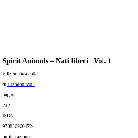
Spirit Animals – Nati liberi | Vol. 1
Edizione tascabile
di
Brandon Mull
pagine
232
ISBN
9788869664724
pubblicazione