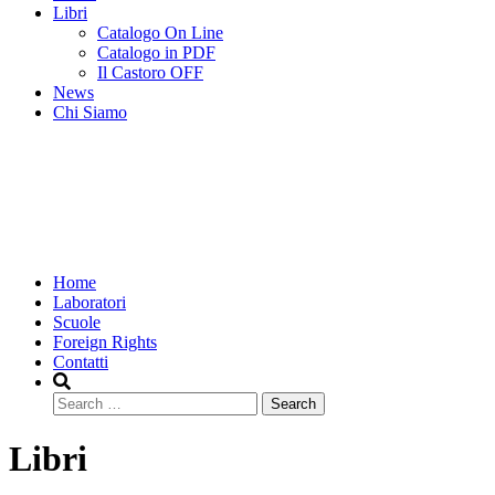
Libri
Catalogo On Line
Catalogo in PDF
Il Castoro OFF
News
Chi Siamo
Home
Laboratori
Scuole
Foreign Rights
Contatti
Search
Libri