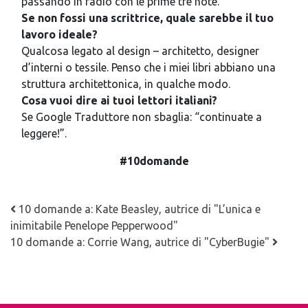
passando in radio con le prime tre note.
Se non fossi una scrittrice, quale sarebbe il tuo
lavoro ideale?
Qualcosa legato al design – architetto, designer
d’interni o tessile. Penso che i miei libri abbiano una
struttura architettonica, in qualche modo.
Cosa vuoi dire ai tuoi lettori italiani?
Se Google Traduttore non sbaglia: “continuate a
leggere!”.
#10domande
Navigazione articoli
10 domande a: Kate Beasley, autrice di "L’unica e
inimitabile Penelope Pepperwood"
10 domande a: Corrie Wang, autrice di "CyberBugie"