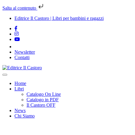
Salta al contenuto
Editrice Il Castoro | Libri per bambini e ragazzi
Newsletter
Contatti
Vai
al
contenuto
Home
Libri
Catalogo On Line
Catalogo in PDF
Il Castoro OFF
News
Chi Siamo