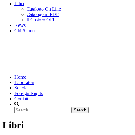
Libri
Catalogo On Line
Catalogo in PDF
Il Castoro OFF
News
Chi Siamo
Home
Laboratori
Scuole
Foreign Rights
Contatti
Search
Libri