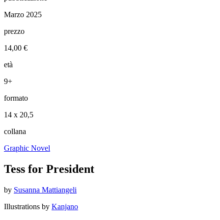
Marzo 2025
prezzo
14,00 €
età
9+
formato
14 x 20,5
collana
Graphic Novel
Tess for President
by
Susanna Mattiangeli
Illustrations by
Kanjano