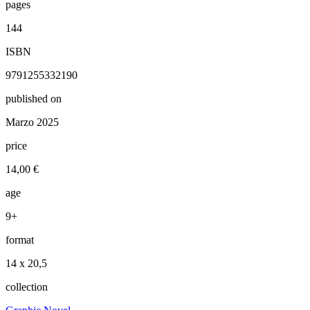
pages
144
ISBN
9791255332190
published on
Marzo 2025
price
14,00 €
age
9+
format
14 x 20,5
collection