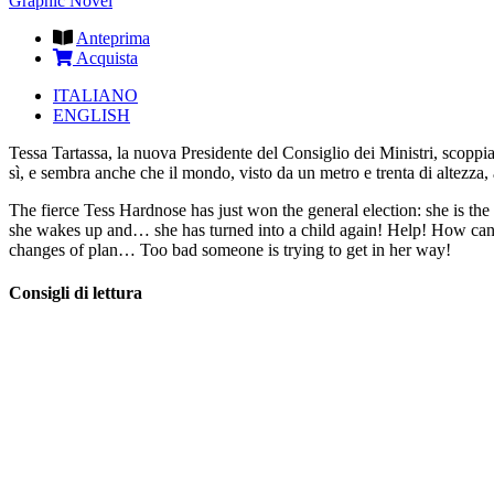
Graphic Novel
Anteprima
Acquista
ITALIANO
ENGLISH
Tessa Tartassa, la nuova Presidente del Consiglio dei Ministri, scoppia
sì, e sembra anche che il mondo, visto da un metro e trenta di altezza
The fierce Tess Hardnose has just won the general election: she is the
she wakes up and… she has turned into a child again! Help! How can a li
changes of plan… Too bad someone is trying to get in her way!
Consigli di lettura