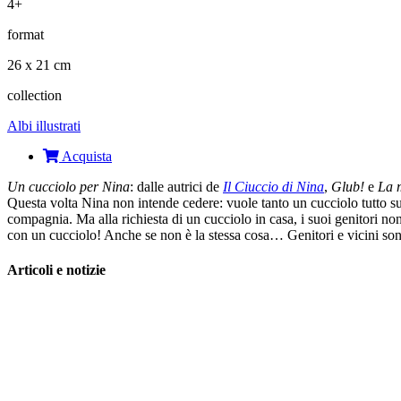
4+
format
26 x 21 cm
collection
Albi illustrati
Acquista
Un cucciolo per Nina
: dalle autrici de
Il Ciuccio di Nina
,
Glub!
e
La 
Questa volta Nina non intende cedere: vuole tanto un cucciolo tutto s
compagnia. Ma alla richiesta di un cucciolo in casa, i suoi genitori no
con un cucciolo! Anche se non è la stessa cosa… Genitori e vicini sono
Articoli e notizie