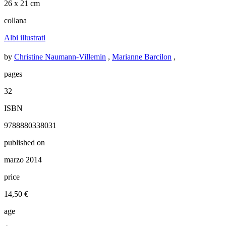
26 x 21 cm
collana
Albi illustrati
by
Christine Naumann-Villemin
,
Marianne Barcilon
,
pages
32
ISBN
9788880338031
published on
marzo 2014
price
14,50 €
age