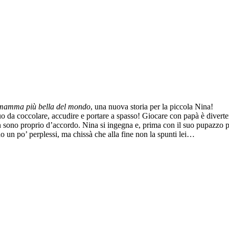
mamma più bella del mondo
, una nuova storia per la piccola Nina!
uo da coccolare, accudire e portare a spasso! Giocare con papà è diver
n sono proprio d’accordo. Nina si ingegna e, prima con il suo pupazzo pre
 un po’ perplessi, ma chissà che alla fine non la spunti lei…