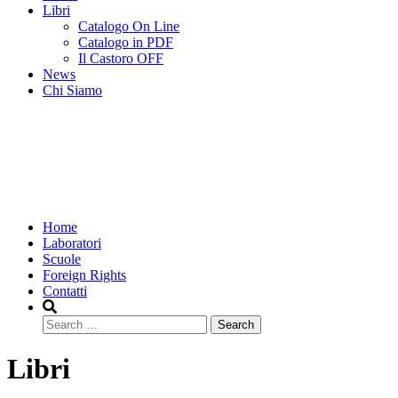
Libri
Catalogo On Line
Catalogo in PDF
Il Castoro OFF
News
Chi Siamo
Home
Laboratori
Scuole
Foreign Rights
Contatti
Search
Libri