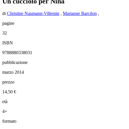
Un cucciolo per Nina
di
Christine Naumann-Villemin
,
Marianne Barcilon
,
pagine
32
ISBN
9788880338031
pubblicazione
marzo 2014
prezzo
14,50 €
età
4+
formato