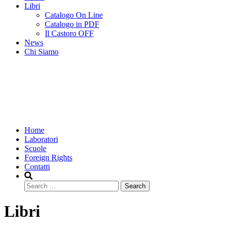
Libri
Catalogo On Line
Catalogo in PDF
Il Castoro OFF
News
Chi Siamo
Home
Laboratori
Scuole
Foreign Rights
Contatti
Search
Libri