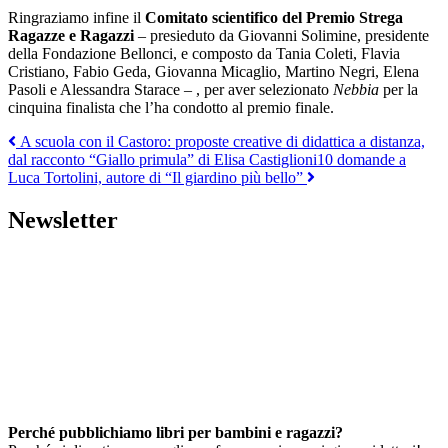
Ringraziamo infine il
Comitato scientifico del Premio Strega
Ragazze e Ragazzi
– presieduto da Giovanni Solimine, presidente
della Fondazione Bellonci, e composto da Tania Coleti, Flavia
Cristiano, Fabio Geda, Giovanna Micaglio, Martino Negri, Elena
Pasoli e Alessandra Starace – , per aver selezionato
Nebbia
per la
cinquina finalista che l’ha condotto al premio finale.
Navigazione
A scuola con il Castoro: proposte creative di didattica a distanza,
dal racconto “Giallo primula” di Elisa Castiglioni
10 domande a
articoli
Luca Tortolini, autore di “Il giardino più bello”
Newsletter
Perché pubblichiamo libri per bambini e ragazzi?