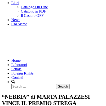
Libri
Catalogo On Line
Catalogo in PDF
Il Castoro OFF
News
Chi Siamo
Home
Laboratori
Scuole
Foreign Rights
Contatti
Search
“NEBBIA” di MARTA PALAZZESI
VINCE IL PREMIO STREGA