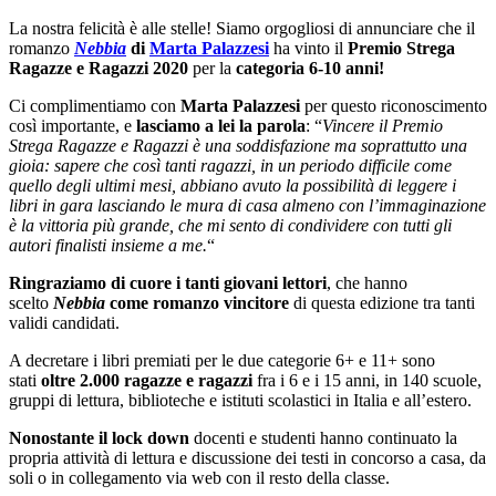
La nostra felicità è alle stelle! Siamo orgogliosi di annunciare che il
romanzo
Nebbia
di
Marta Palazzesi
ha vinto il
Premio Strega
Ragazze e Ragazzi 2020
per la
categoria 6-10 anni!
Ci complimentiamo con
Marta Palazzesi
per questo riconoscimento
così importante, e
lasciamo a lei la parola
: “
Vincere il Premio
Strega Ragazze e Ragazzi è una soddisfazione ma soprattutto una
gioia: sapere che così tanti ragazzi, in un periodo difficile come
quello degli ultimi mesi, abbiano avuto la possibilità di leggere i
libri in gara lasciando le mura di casa almeno con l’immaginazione
è la vittoria più grande, che mi sento di condividere con tutti gli
autori finalisti insieme a me.
“
Ringraziamo di cuore i tanti giovani lettori
, che hanno
scelto
Nebbia
come romanzo vincitore
di questa edizione tra tanti
validi candidati.
A decretare i libri premiati per le due categorie 6+ e 11+ sono
stati
oltre 2.000 ragazze e ragazzi
fra i 6 e i 15 anni, in 140 scuole,
gruppi di lettura, biblioteche e istituti scolastici in Italia e all’estero.
Nonostante il lock down
docenti e studenti hanno continuato la
propria attività di lettura e discussione dei testi in concorso a casa, da
soli o in collegamento via web con il resto della classe.