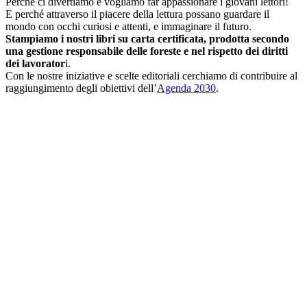
Perché ci divertiamo e vogliamo far appassionare i giovani lettori!
E perché attraverso il piacere della lettura possano guardare il
mondo con occhi curiosi e attenti, e immaginare il futuro.
Stampiamo i nostri libri su carta certificata, prodotta secondo
una gestione responsabile delle foreste e nel rispetto dei diritti
dei lavorator
i.
Con le nostre iniziative e scelte editoriali cerchiamo di contribuire al
raggiungimento degli obiettivi dell’
Agenda 2030
.