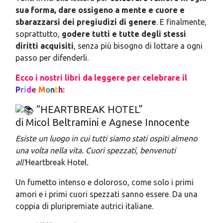
sua forma, dare ossigeno a mente e cuore e
sbarazzarsi dei pregiudizi di genere
. E finalmente,
soprattutto,
godere tutti e tutte degli stessi
diritti acquisiti
, senza più bisogno di lottare a ogni
passo per difenderli.
Ecco i nostri libri da leggere
per celebrare il
P
r
i
d
e
M
o
n
t
h
:
“HEARTBREAK HOTEL”
di Micol Beltramini e Agnese Innocente
Esiste un luogo in cui tutti siamo stati ospiti almeno
una volta nella vita. Cuori spezzati, benvenuti
all’
Heartbreak Hotel
.
Un fumetto intenso e doloroso, come solo i primi
amori e i primi cuori spezzati sanno essere. Da una
coppia di pluripremiate autrici italiane.