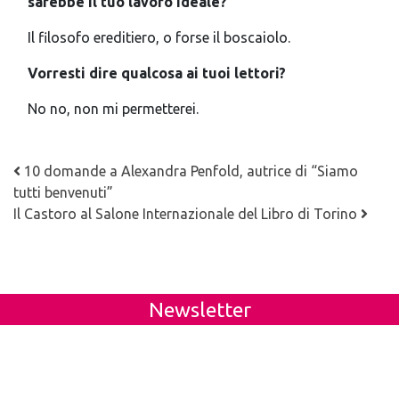
sarebbe il tuo lavoro ideale?
Il filosofo ereditiero, o forse il boscaiolo.
Vorresti dire qualcosa ai tuoi lettori?
No no, non mi permetterei.
Navigazione articoli
10 domande a Alexandra Penfold, autrice di “Siamo
tutti benvenuti”
Il Castoro al Salone Internazionale del Libro di Torino
Newsletter