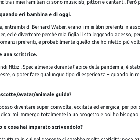
tra i miei familiari ci sono musicisti, pittori e cantanti. Però 
di quando eri bambina e di oggi.
le
, entrambi di Bernard Waber, erano i miei libri preferiti in as
, ed è divertente perché mia figlia li sta leggendo adesso, perc
omanzi preferiti, e probabilmente quello che ho riletto più volt
 una scrittrice.
mondi fittizi. Specialmente durante l’apice della pandemia, è sta
lle feste, o poter fare qualunque tipo di esperienza – quando i
ascotte/avatar/animale guida?
posso diventare super coinvolta, eccitata ed energica, per poi 
radica: mi immergo totalmente in un progetto e poi ho bisogno
o e cosa hai imparato scrivendolo?
 struttura in cui nel presente ci sarebbe molta staticità: poca