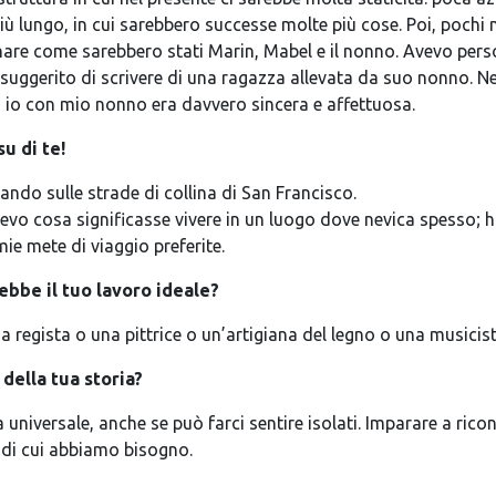
 lungo, in cui sarebbero successe molte più cose. Poi, pochi m
are come sarebbero stati Marin, Mabel e il nonno. Avevo perso
 suggerito di scrivere di una ragazza allevata da suo nonno. 
 io con mio nonno era davvero sincera e affettuosa.
u di te!
ndo sulle strade di collina di San Francisco.
vo cosa significasse vivere in un luogo dove nevica spesso; h
mie mete di viaggio preferite.
ebbe il tuo lavoro ideale?
a regista o una pittrice o un’artigiana del legno o una musicist
 della tua storia?
za universale, anche se può farci sentire isolati. Imparare a ri
to di cui abbiamo bisogno.