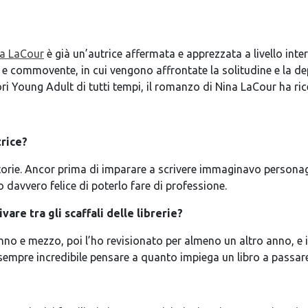
a LaCour
è già un’autrice affermata e apprezzata a livello int
e commovente, in cui vengono affrontate la solitudine e la de
ori Young Adult di tutti tempi, il romanzo di Nina LaCour ha rice
trice?
e. Ancor prima di imparare a scrivere immaginavo personaggi e
davvero felice di poterlo fare di professione.
vare tra gli scaffali delle librerie?
no e mezzo, poi l’ho revisionato per almeno un altro anno, e in
sempre incredibile pensare a quanto impiega un libro a passare 