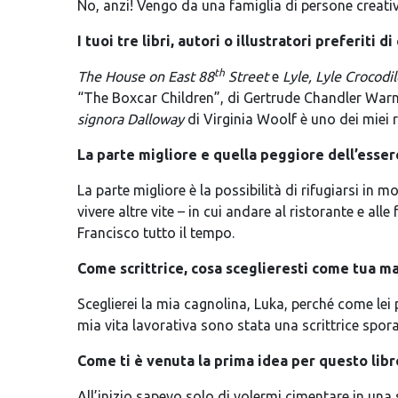
No, anzi! Vengo da una famiglia di persone creative: 
I tuoi tre libri, autori o illustratori preferiti 
th
The House on East 88
Street
e
Lyle, Lyle Crocodi
“The Boxcar Children”, di Gertrude Chandler Warner
signora
Dalloway
di Virginia Woolf è uno dei miei r
La parte migliore e quella peggiore dell’essere
La parte migliore è la possibilità di rifugiarsi in 
vivere altre vite – in cui andare al ristorante e a
Francisco tutto il tempo.
Come scrittrice, cosa sceglieresti come tua m
Sceglierei la mia cagnolina, Luka, perché come lei 
mia vita lavorativa sono stata una scrittrice spo
Come ti è venuta la prima idea per questo libr
All’inizio sapevo solo di volermi cimentare in una