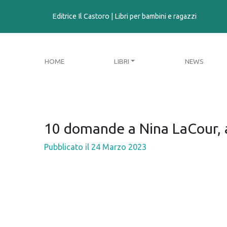
contenuto
Editrice Il Castoro | Libri per bambini e ragazzi
HOME
LIBRI
NEWS
10 domande a Nina LaCour, a
Pubblicato il
24 Marzo 2023