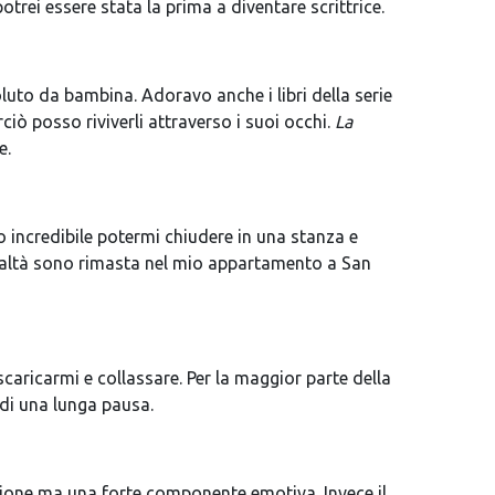
potrei essere stata la prima a diventare scrittrice.
soluto da bambina. Adoravo anche i libri della serie
iò posso riviverli attraverso i suoi occhi.
La
e.
to incredibile potermi chiudere in una stanza e
n realtà sono rimasta nel mio appartamento a San
scaricarmi e collassare. Per la maggior parte della
 di una lunga pausa.
 azione ma una forte componente emotiva. Invece il