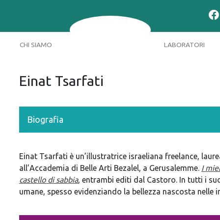
CHI SIAMO
LABORATORI
Einat Tsarfati
Biografia
Einat Tsarfati è un’illustratrice israeliana freelance, la
all’Accademia di Belle Arti Bezalel, a Gerusalemme.
I miei
castello di sabbia
, entrambi editi dal Castoro. In tutti i su
umane, spesso evidenziando la bellezza nascosta nelle im