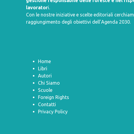
gestione responsabile delle foreste e nel rispe
lavorator
i.
Con le nostre iniziative e scelte editoriali cerchiam
raggiungimento degli obiettivi dell’
Agenda 2030
.
Home
Libri
Autori
Chi Siamo
Scuole
Foreign Rights
Contatti
Privacy Policy