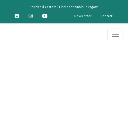
contenuto
Editrice Il Castoro | Libri per bambini e ragazzi
Newsletter
Contatti