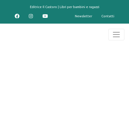
contenuto
Editrice Il Castoro | Libri per bambini e ragazzi
Newsletter
Contatti