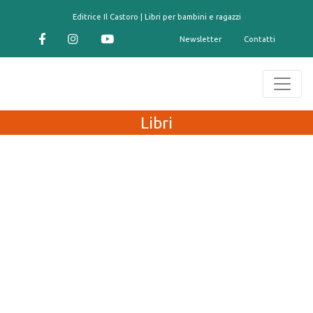
contenuto
Editrice Il Castoro | Libri per bambini e ragazzi
Newsletter
Contatti
Libri