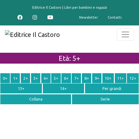
contenuto
Editrice Il Castoro | Libri per bambini e ragazzi
Newsletter
Contatti
Età:
5+
0+
1+
2+
3+
4+
5+
6+
7+
8+
9+
10+
11+
12+
13+
14+
Per grandi
Collana
Serie