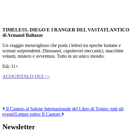
TIMELESS. DIEGO E I RANGER DEL VASTATLANTICO
di
Armand Baltazar
Un viaggio meraviglioso che porta i lettori tra epoche lontane e
scenari sorprendenti. Dinosauri, capolavori meccanici, macchine
volanti, mistero e avventura. Tutto in un unico mondo.
Età: 11+
ACQUISTALO QUI >>
Navigazione
Il Castoro al Salone Internazionale del Libro di Torino: tutti gli
eventi!
Letture estive Il Castoro
articoli
Newsletter