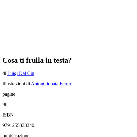
Cosa ti frulla in testa?
di
Luigi Dal Cin
Illustrazioni di
AntonGionata Ferrari
pagine
96
ISBN
9791255333340
pubblicazione