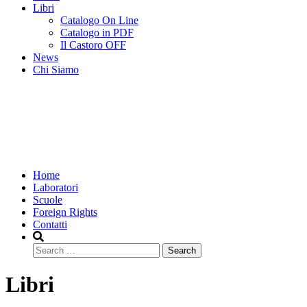
Libri
Catalogo On Line
Catalogo in PDF
Il Castoro OFF
News
Chi Siamo
Home
Laboratori
Scuole
Foreign Rights
Contatti
Search
Libri