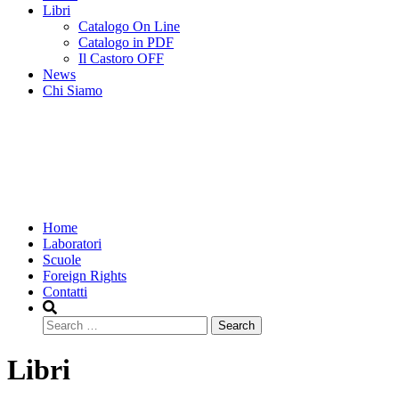
Libri
Catalogo On Line
Catalogo in PDF
Il Castoro OFF
News
Chi Siamo
Home
Laboratori
Scuole
Foreign Rights
Contatti
Search
Libri