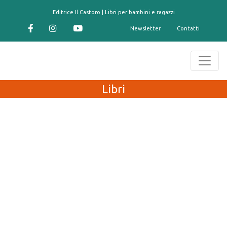
contenuto
Editrice Il Castoro | Libri per bambini e ragazzi
Newsletter
Contatti
Libri