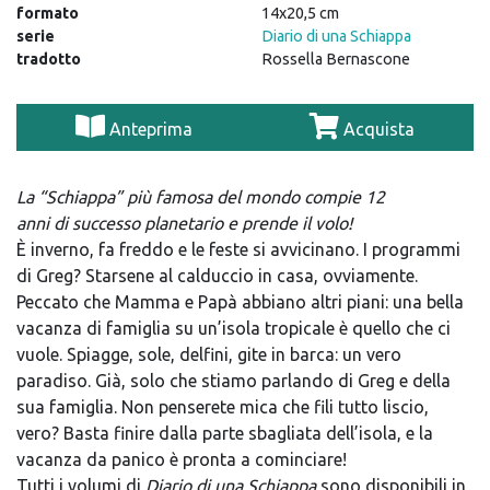
formato
14x20,5 cm
serie
Diario di una Schiappa
tradotto
Rossella Bernascone
Anteprima
Acquista
La “
Schiappa
” più famosa del mondo compie 12
anni
di
successo planetario e prende il volo!
È inverno, fa freddo e le feste si avvicinano. I programmi
di Greg? Starsene al calduccio in casa, ovviamente.
Peccato che Mamma e Papà abbiano altri piani: una bella
vacanza di famiglia su un’isola tropicale è quello che ci
vuole. Spiagge, sole, delfini, gite in barca: un vero
paradiso. Già, solo che stiamo parlando di Greg e della
sua famiglia. Non penserete mica che fili tutto liscio,
vero? Basta finire dalla parte sbagliata dell’isola, e la
vacanza da panico è pronta a cominciare!
Tutti i volumi di
Diario di una Schiappa
sono disponibili in