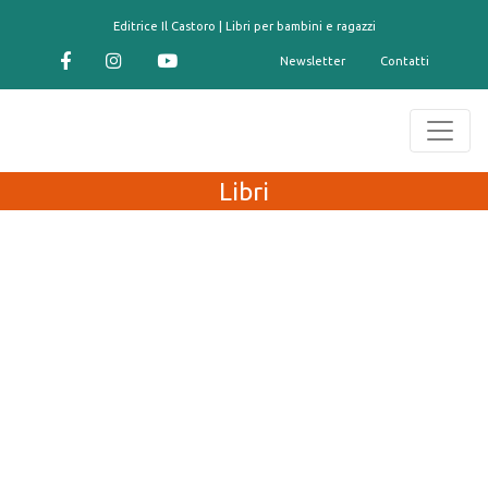
contenuto
Editrice Il Castoro | Libri per bambini e ragazzi
Newsletter
Contatti
Libri