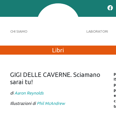
CHI SIAMO
LABORATORI
Libri
GIGI DELLE CAVERNE. Sciamano
p
I
sarai tu!
p
p
di
Aaron Reynolds
e
c
Illustrazioni di
Phil McAndrew
t