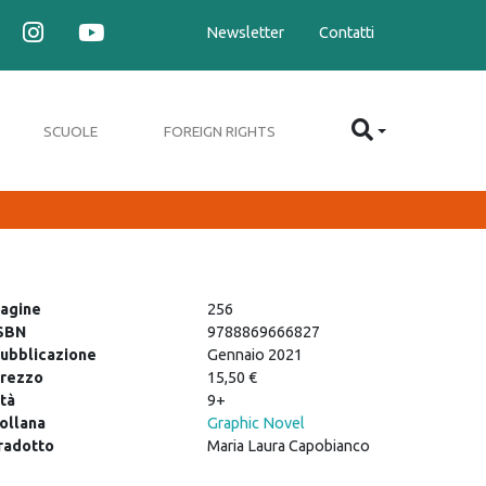
Newsletter
Contatti
SCUOLE
FOREIGN RIGHTS
agine
256
SBN
9788869666827
ubblicazione
Gennaio 2021
rezzo
15,50 €
tà
9+
ollana
Graphic Novel
radotto
Maria Laura Capobianco