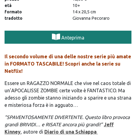
età
10+
formato
14 x 20,5 cm
tradotto
Giovanna Pecoraro
Anteprima
Il secondo volume di una delle nostre serie più amate
in FORMATO TASCABILE!
Scopri anche la serie su
Netflix!
Essere un RAGAZZO NORMALE che vive nel caos totale di
un’APOCALISSE ZOMBIE certe volte è FANTASTICO. Ma
adesso gli zombie stanno iniziando a sparire e una strana
e misteriosa forza è in agguato…
“SPAVENTOSAMENTE DIVERTENTE. Questo libro provoca
grandi BRIVIDI… e RISATE ancora più grandi!”
Jeff
Kinney
, autore di
Diario di una Schiappa