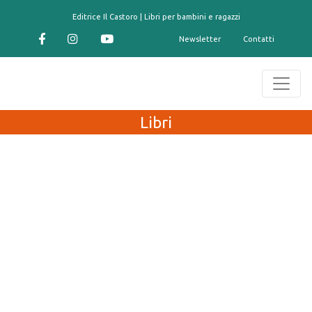
contenuto
Editrice Il Castoro | Libri per bambini e ragazzi
Newsletter
Contatti
Libri