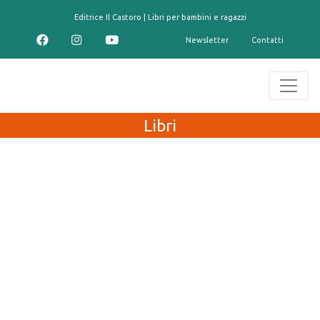
contenuto
Editrice Il Castoro | Libri per bambini e ragazzi
Newsletter
Contatti
Libri