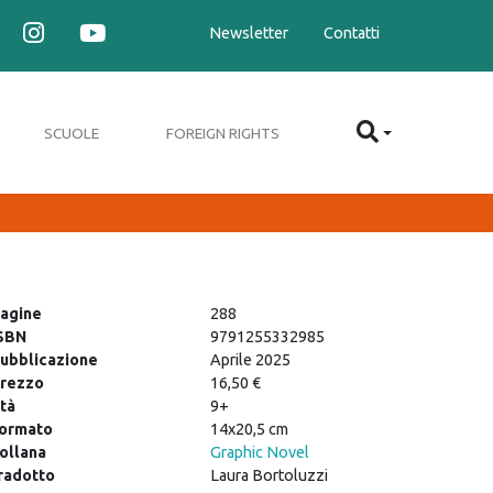
Newsletter
Contatti
SCUOLE
FOREIGN RIGHTS
agine
288
SBN
9791255332985
ubblicazione
Aprile 2025
rezzo
16,50 €
tà
9+
ormato
14x20,5 cm
ollana
Graphic Novel
radotto
Laura Bortoluzzi