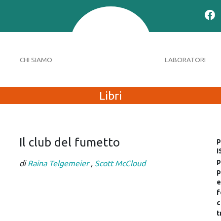
CHI SIAMO
LABORATORI
Libri
Il club del fumetto
p
I
p
di
Raina Telgemeier
,
Scott McCloud
p
e
f
c
t