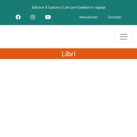
contenuto
Editrice Il Castoro | Libri per bambini e ragazzi
Newsletter
Contatti
Libri